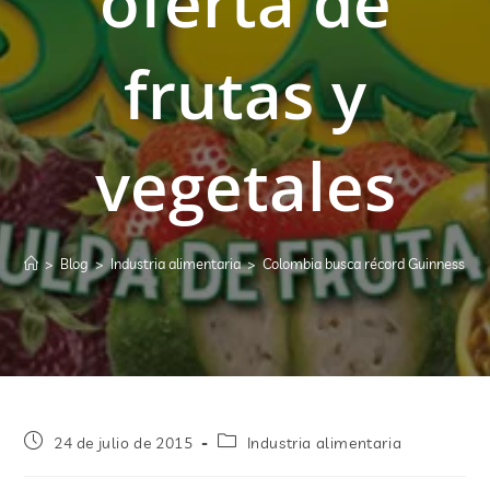
oferta de
frutas y
vegetales
>
Blog
>
Industria alimentaria
>
Colombia busca récord Guinness en o
24 de julio de 2015
Industria alimentaria