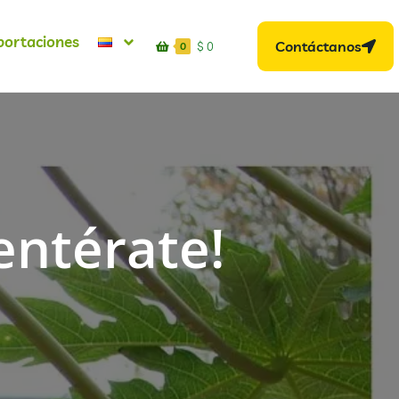
portaciones
Contáctanos
$
0
0
entérate!