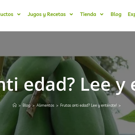
uctos
Jugos y Recetas
Tienda
Blog
Ex
nti edad? Lee y 
>
Blog
>
Alimentos
>
Frutas anti edad? Lee y entérate!
>