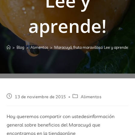
Lee y
aprende!
>
Blog
>
Alimentos
>
Maracuyá, fruta maravillosa. Lee y aprende!
>
13 de noviembre de 2015
Alimentos
Hoy queremos compartir con ustedesinformación
general sobre beneficios del Maracuyá que
encontramos en la tiendaonline