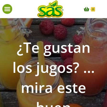
0
¿Te gustan
los jugos? …
mira este