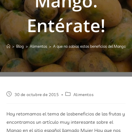
Mango.
Entérate!
>
Blog
>
Alimentos
>
A que no sabías estos beneficios del Mango. En
30 de octubre de 2015
Alimentos
Hoy retomamos el tema de losbeneficios de las frutas y
encontramos un artículo muy interesante sobre el
Mango en el sitio español llamado Mujer Hoy que nos