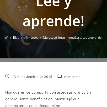
Lee y
aprende!
>
Blog
>
Alimentos
>
Maracuyá, fruta maravillosa. Lee y aprende!
>
13 de noviembre de 2015
Alimentos
Hoy queremos compartir con ustedesinformación
general sobre beneficios del Maracuyá que
encontramos en la tiendaonline