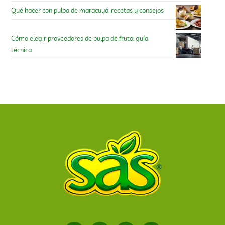
Qué hacer con pulpa de maracuyá: recetas y consejos
Cómo elegir proveedores de pulpa de fruta: guía
técnica