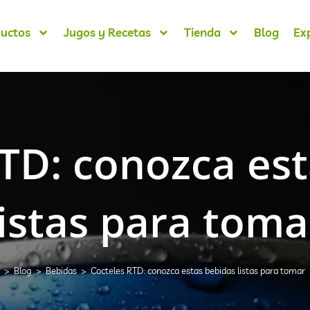
uctos
Jugos y Recetas
Tienda
Blog
Ex
TD: conozca es
listas para toma
>
Blog
>
Bebidas
>
Cocteles RTD: conozca estas bebidas listas para tomar