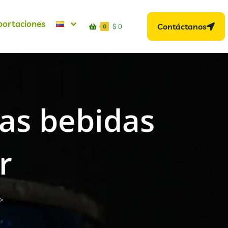
portaciones
Contáctanos
$
0
0
tas bebidas
r
>