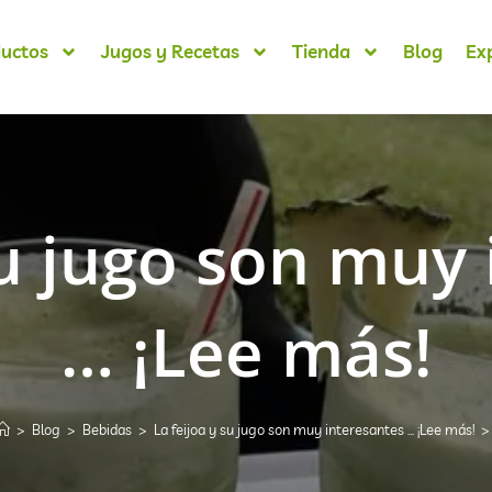
uctos
Jugos y Recetas
Tienda
Blog
Ex
su jugo son muy
… ¡Lee más!
>
Blog
>
Bebidas
>
La feijoa y su jugo son muy interesantes … ¡Lee más!
>