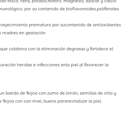
o fólico, fibra, potasio,fósforo, magnesio, azúcar y calcio
unológico, por su contenido de bioflavonoides,polifenoles
 evejecimiento prematuro por sucontenido de antioxidantes
s madres en gestación
que colabora con la eliminación degrasas y fortalece el
ación heridas e infecciones enla piel al favorecer la
un batido de feijoa con zumo de limón, semillas de chía y
feijoa con con miel, bueno pararevitalizar la piel.