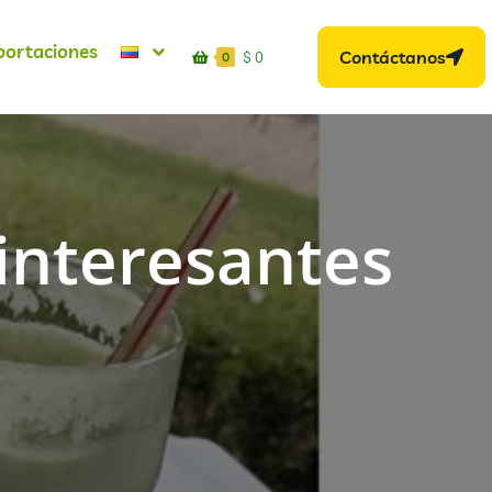
portaciones
Contáctanos
$
0
0
 interesantes