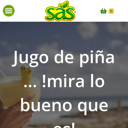
0
Jugo de piña
… !mira lo
bueno que