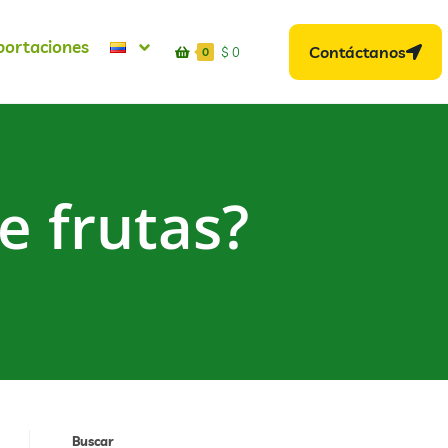
portaciones
Contáctanos
$
0
0
e frutas?
Buscar