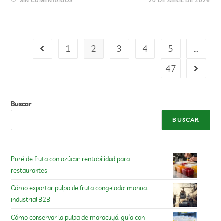
SIN COMENTARIOS
20 DE ABRIL DE 2026
1
2
3
4
5
…
47
Buscar
BUSCAR
Puré de fruta con azúcar: rentabilidad para
restaurantes
Cómo exportar pulpa de fruta congelada: manual
industrial B2B
Cómo conservar la pulpa de maracuyá: guía con