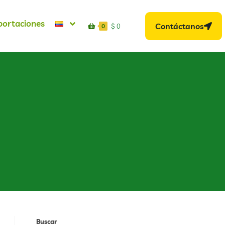
portaciones
Contáctanos
$
0
0
Buscar