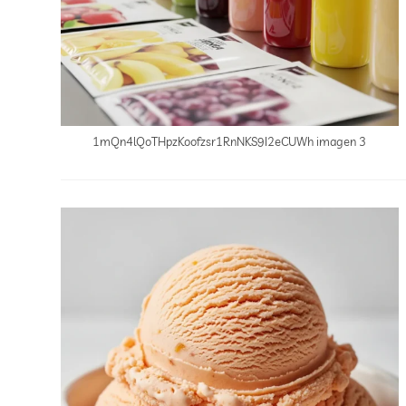
1mQn4lQoTHpzKoofzsr1RnNKS9I2eCUWh imagen 3