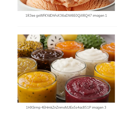
1R3ee geWFKYdDhFvX36aDM6E0QiXRQ47 imagen 1
1HXSrmp 4EHmkZnZnmvMJIEx5s4ac851P imagen 3