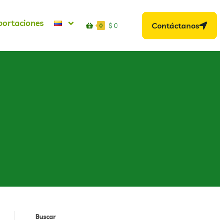
portaciones
Contáctanos
$
0
0
Buscar