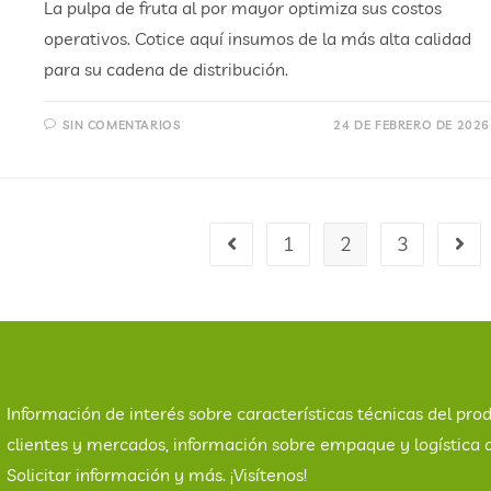
La pulpa de fruta al por mayor optimiza sus costos
operativos. Cotice aquí insumos de la más alta calidad
para su cadena de distribución.
SIN COMENTARIOS
24 DE FEBRERO DE 2026
1
2
3
Información de interés sobre características técnicas del prod
clientes y mercados, información sobre empaque y logística 
Solicitar información y más. ¡Visítenos!