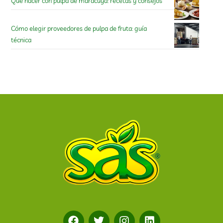
Qué hacer con pulpa de maracuyá: recetas y consejos
Cómo elegir proveedores de pulpa de fruta: guía
técnica