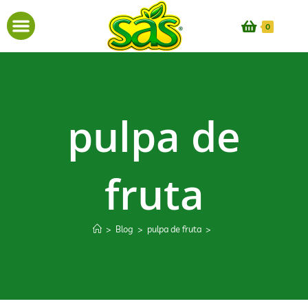
0
pulpa de
fruta
>
Blog
>
pulpa de fruta
>