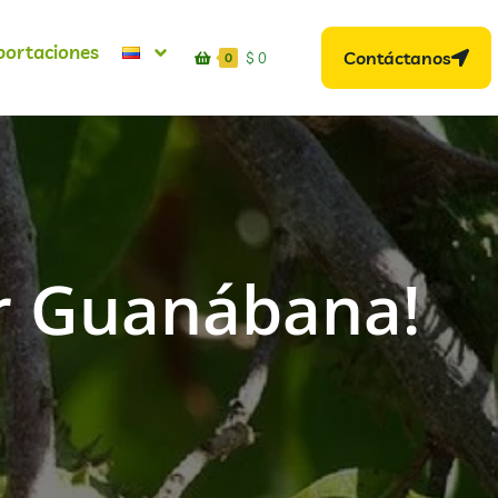
portaciones
Contáctanos
$
0
0
ir Guanábana!