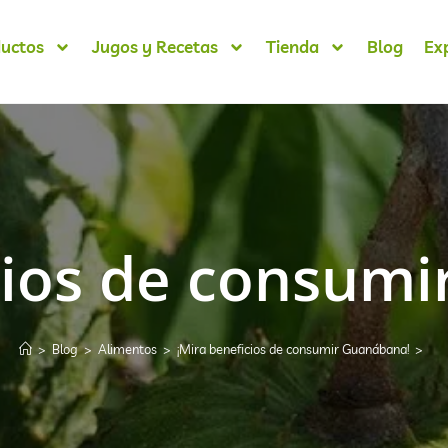
uctos
Jugos y Recetas
Tienda
Blog
Ex
cios de consum
>
Blog
>
Alimentos
>
¡Mira beneficios de consumir Guanábana!
>