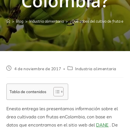
Colombia?
>
Blog
>
Industria alimentaria
>
¿Qué sabes del cultivo de fruta en 
4 de noviembre de 2017
Industria alimentaria
Tabla de contenidos
Enesta entrega les presentamos información sobre el
área cultivada con frutas enColombia, con base en
datos que encontramos en el sitio web del
DANE
. De