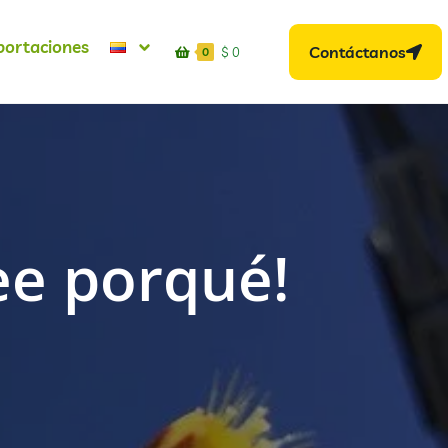
portaciones
Contáctanos
$
0
0
ee porqué!