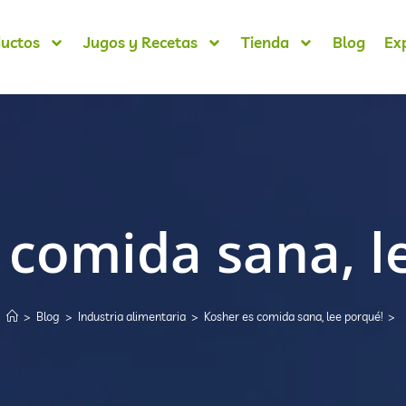
uctos
Jugos y Recetas
Tienda
Blog
Ex
 comida sana, l
>
Blog
>
Industria alimentaria
>
Kosher es comida sana, lee porqué!
>