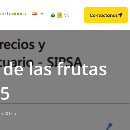
portaciones
Contáctanos
$
0
0
 de las frutas
15
bia 2015
>