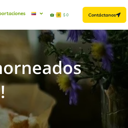
portaciones
Contáctanos
$
0
0
 horneados
!