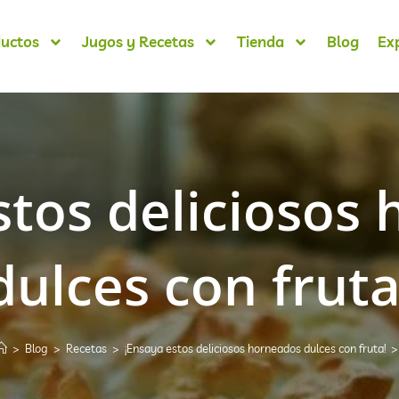
uctos
Jugos y Recetas
Tienda
Blog
Ex
stos deliciosos
dulces con fruta
>
Blog
>
Recetas
>
¡Ensaya estos deliciosos horneados dulces con fruta!
>