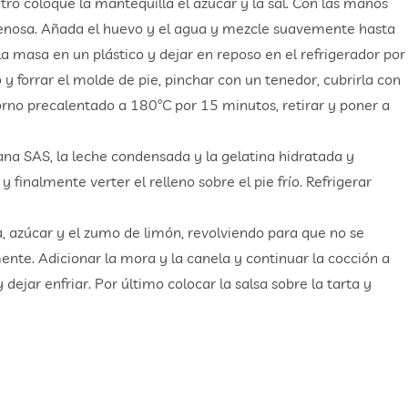
tro coloque la mantequilla el azúcar y la sal. Con las manos
renosa. Añada el huevo y el agua y mezcle suavemente hasta
 masa en un plástico y dejar en reposo en el refrigerador por
 y forrar el molde de pie, pinchar con un tenedor, cubrirla con
orno precalentado a 180ºC por 15 minutos, retirar y poner a
ana SAS, la leche condensada y la gelatina hidratada y
finalmente verter el relleno sobre el pie frío. Refrigerar
a, azúcar y el zumo de limón, revolviendo para que no se
nte. Adicionar la mora y la canela y continuar la cocción a
dejar enfriar. Por último colocar la salsa sobre la tarta y