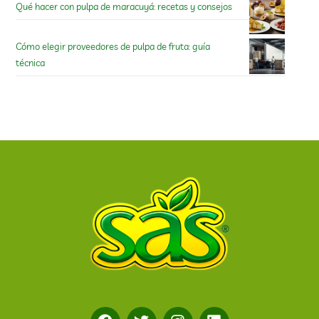
Qué hacer con pulpa de maracuyá: recetas y consejos
Cómo elegir proveedores de pulpa de fruta: guía
técnica