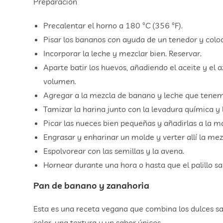
Preparación
Precalentar el horno a 180 °C (356 °F).
Pisar los bananos con ayuda de un tenedor y coloc
Incorporar la leche y mezclar bien. Reservar.
Aparte batir los huevos, añadiendo el aceite y e
volumen.
Agregar a la mezcla de banano y leche que tenem
Tamizar la harina junto con la levadura química y 
Picar las nueces bien pequeñas y añadirlas a la m
Engrasar y enharinar un molde y verter allí la mez
Espolvorear con las semillas y la avena.
Hornear durante una hora o hasta que el palillo sa
Pan de banano y zanahoria
Esta es una receta vegana que combina los dulces sa
color, una textura y un sabor únicos.