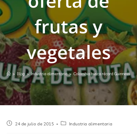
oferta de
frutas y
vegetales
>
Blog
>
Industria alimentaria
>
Colombia busca récord Guinness en o
24 de julio de 2015
Industria alimentaria