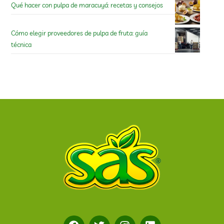
Qué hacer con pulpa de maracuyá: recetas y consejos
Cómo elegir proveedores de pulpa de fruta: guía
técnica