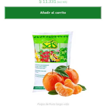
$
11.331
(incl. IVA)
Añadir al carrito
Pulpa de fruta larga vida