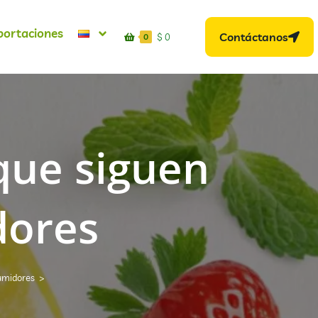
portaciones
Contáctanos
$
0
0
que siguen
dores
umidores
>