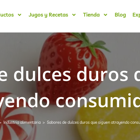
uctos
Jugos y Recetas
Tienda
Blog
Ex
e dulces duros 
yendo consumi
>
Industria alimentaria
>
Sabores de dulces duros que siguen atrayendo cons