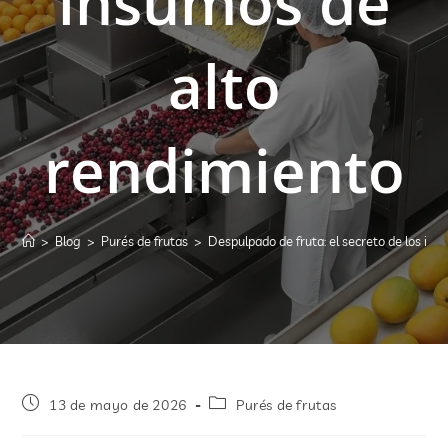
insumos de
alto
rendimiento
>
Blog
>
Purés de frutas
>
Despulpado de fruta: el secreto de los in
13 de mayo de 2026
Purés de frutas